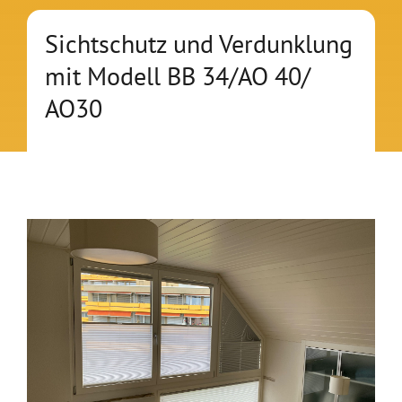
Outlet
Sichtschutz und Verdunklung
mit Modell BB 34/AO 40/
Über uns
AO30
Kontakt