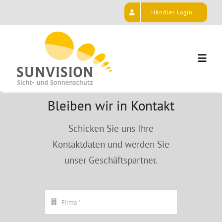
Skip
Händler Login
to
content
Togg
Navig
Unsere Plissees
Bleiben wir in Kontakt
Schicken Sie uns Ihre
Blog
Kontaktdaten und werden Sie
unser Geschäftspartner.
Projekte
FAQ